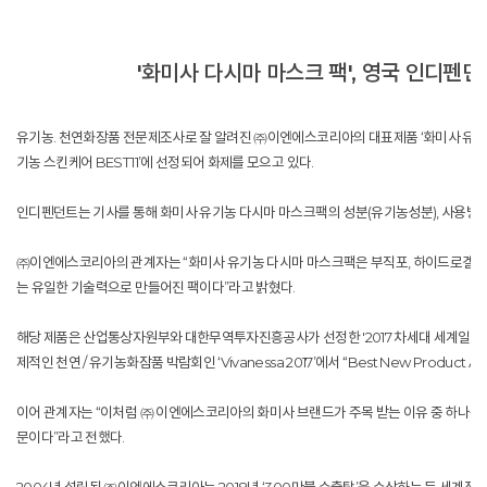
'화미사 다시마 마스크 팩', 영국 인디펜던
유기농. 천연화장품 전문제조사로 잘 알려진 ㈜이엔에스코리아의 대표제품 ‘화미사 유기농다
기농 스킨케어 BEST11’에 선정되어 화제를 모으고 있다.
인디펜던트는 기사를 통해 화미사 유기농 다시마 마스크팩의 성분(유기농성분), 사용방법
㈜이엔에스코리아의 관계자는 “화미사 유기농 다시마 마스크팩은 부직포, 하이드로겔, 셀
는 유일한 기술력으로 만들어진 팩이다”라고 밝혔다.
해당 제품은 산업통상자원부와 대한무역투자진흥공사가 선정한 '2017 차세대 세계일류상품'
제적인 천연 / 유기농화잠품 박람회인 ‘Vivanessa 2017’에서 ‘‘Best New Produ
이어 관계자는 “이처럼 ㈜ 이엔에스코리아의 화미사 브랜드가 주목 받는 이유 중 하나는 
문이다”라고 전했다.