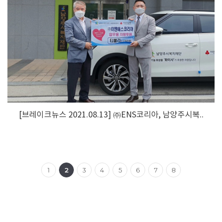
[브레이크뉴스 2021.08.13] ㈜ENS코리아, 남양주시복..
1
2
3
4
5
6
7
8